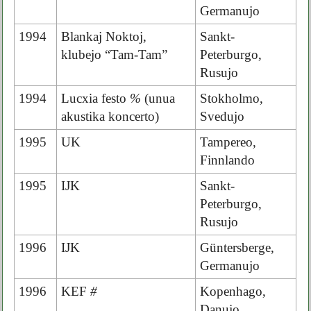
Germanujo
1994
Blankaj Noktoj,
Sankt-
klubejo “Tam-Tam”
Peterburgo,
Rusujo
1994
Lucxia festo
%
(unua
Stokholmo,
akustika koncerto)
Svedujo
1995
UK
Tampereo,
Finnlando
1995
IJK
Sankt-
Peterburgo,
Rusujo
1996
IJK
Güntersberge,
Germanujo
1996
KEF
#
Kopenhago,
Danujo