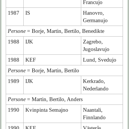
Francujo
1987
IS
Hanovro,
Germanujo
Persone
= Borje, Martin, Bertilo, Benedikte
1988
IJK
Zagrebo,
Jugoslavujo
1988
KEF
Lund, Svedujo
Persone
= Borje, Martin, Bertilo
1989
IJK
Kerkrado,
Nederlando
Persone
= Martin, Bertilo, Anders
1990
Kvinpinta Semajno
Naantali,
Finnlando
1990
KEF
Västerås,