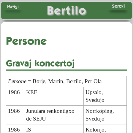
Sercxi
Bertilo
Navigi
Persone
Gravaj koncertoj
Persone
= Borje, Martin, Bertilo, Per Ola
1986
KEF
Upsalo,
Svedujo
1986
Junulara renkontigxo
Norrköping,
de SEJU
Svedujo
1986
IS
Kolonjo,