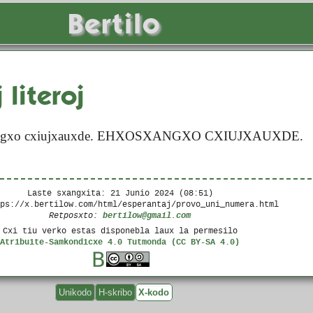
Bertilo
 literoj
osxangxo cxiujxauxde. EHXOSXANGXO CXIUJXAUXDE.
Laste sxangxita:
21 Junio 2024 (08:51)
tps://x.bertilow.com/html/esperantaj/provo_uni_numera.html
bertilow@gmail.com
Retposxto:
Cxi tiu verko estas disponebla laux la permesilo
Atribuite-Samkondicxe 4.0 Tutmonda (CC BY-SA 4.0)
Unikodo
H-skribo
X-kodo