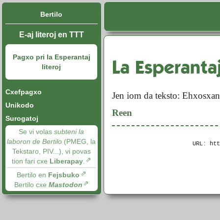
Bertilo
E-aj literoj en TTT
Pagxo pri la Esperantaj
La Esperantaj
literoj
Cxefpagxo
Jen iom da teksto: Ehx
Unikodo
Reen
Surogatoj
Se vi volas
subteni la
laboron de Bertilo
(PMEG, la
URL: ht
Tekstaro, PIV...), vi povas
tion fari cxe
Liberapay
.
Bertilo en
Fejsbuko
Bertilo cxe
Mastodon