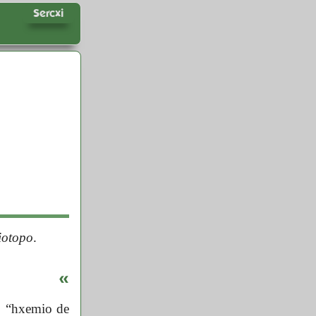
Sercxi
iotopo
.
«
 “hxemio de