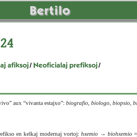
Bertilo
24
aj afiksoj
/
Neoficialaj prefiksoj
/
vivo” aux “vivanta estajxo”:
biografio
,
biologo
,
biopsio
,
b
prefikso en kelkaj modernaj vortoj:
hxemio
→
biohxemio
=