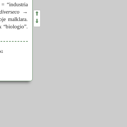
= “industria
diverseco
→
⇑
oje malklara.
⇓
x “biologio”.
ml