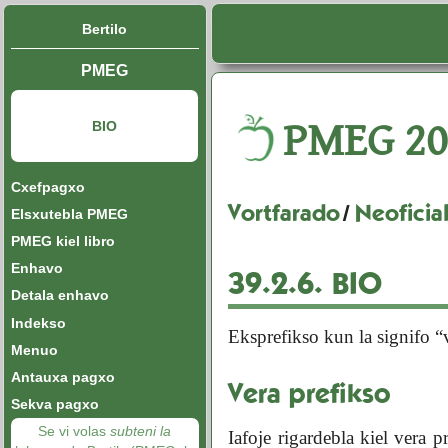
Bertilo
PMEG
PMEG
20
BIO
Cxefpagxo
Vortfarado
/
Neoficial
Elsxutebla PMEG
PMEG kiel libro
Enhavo
39.2.6.
BIO
Detala enhavo
Indekso
Eksprefikso kun la signifo “
Menuo
Antauxa pagxo
Vera prefikso
Sekva pagxo
Se vi volas
subteni la
Iafoje rigardebla kiel vera 