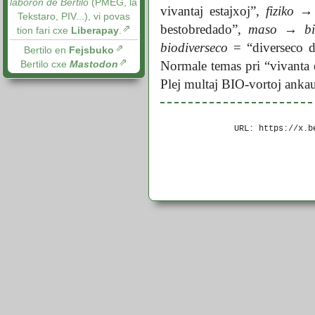
laboron de Bertilo
(PMEG, la
vivantaj estajxoj”,
fiziko
→
Tekstaro, PIV...), vi povas
bestobredado”,
maso
→
b
tion fari cxe
Liberapay
.
biodiverseco
= “diverseco de
Bertilo en
Fejsbuko
Bertilo cxe
Mastodon
Normale temas pri “vivanta e
Plej multaj BIO-vortoj ankau
URL: https://x.b