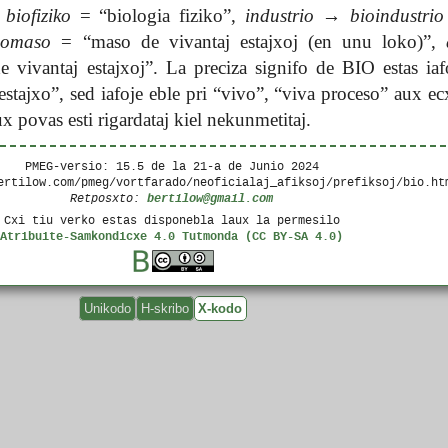
biofiziko
= “biologia fiziko”,
industrio
→
bioindustrio
iomaso
= “maso de vivantaj estajxoj (en unu loko)”,
 vivantaj estajxoj”. La preciza signifo de BIO estas iaf
stajxo”, sed iafoje eble pri “vivo”, “viva proceso” aux ec
x povas esti rigardataj kiel nekunmetitaj.
PMEG-versio: 15.5 de la
21-a de Junio 2024
ertilow.com/pmeg/vortfarado/neoficialaj_afiksoj/prefiksoj/bio.ht
bertilow@gmail.com
Retposxto:
Cxi tiu verko estas disponebla laux la permesilo
Atribuite-Samkondicxe 4.0 Tutmonda (CC BY-SA 4.0)
Unikodo
H-skribo
X-kodo