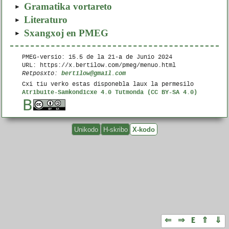
Gramatika vortareto
Literaturo
Sxangxoj en PMEG
PMEG-versio: 15.5 de la
21-a de Junio 2024
URL: https://x.bertilow.com/pmeg/menuo.html
bertilow@gmail.com
Retposxto:
Cxi tiu verko estas disponebla laux la permesilo
Atribuite-Samkondicxe 4.0 Tutmonda (CC BY-SA 4.0)
Unikodo
H-skribo
X-kodo
⇐
⇒
E
⇑
⇓