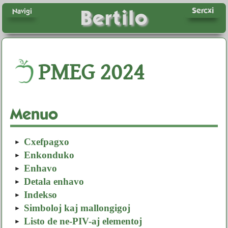
Sercxi
Bertilo
Navigi
PMEG
2024
Menuo
Cxefpagxo
Enkonduko
Enhavo
Detala enhavo
Indekso
Simboloj kaj mallongigoj
Listo de ne-PIV-aj elementoj