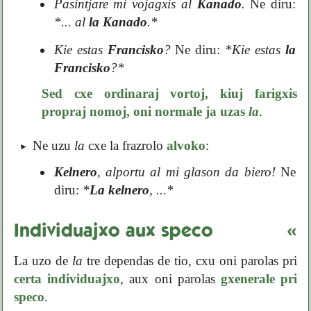
Pasintjare mi vojagxis al
Kanado
.
Ne diru:
*... al
la Kanado
.*
Kie estas
Francisko
?
Ne diru:
*Kie estas
la
Francisko
?*
Sed cxe ordinaraj vortoj, kiuj farigxis
propraj nomoj, oni normale ja uzas
la
.
Ne uzu
la
cxe la frazrolo
alvoko
:
Kelnero
, alportu al mi glason da biero!
Ne
diru:
*
La kelnero
, ...*
Individuajxo aux speco
«
La uzo de
la
tre dependas de tio, cxu oni parolas pri
certa individuajxo
, aux oni parolas
gxenerale pri
speco
.