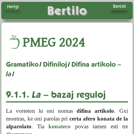
Sercxi
Bertilo
Navigi
PMEG
2024
Gramatiko
/
Difiniloj
/
Difina artikolo –
la
/
9.1.1.
La
– bazaj reguloj
La vorteton
la
oni nomas
difina artikolo
. Gxi
montras, ke oni parolas pri
certa afero konata de la
alparolato
. Tia
konateco
povas tamen esti tre