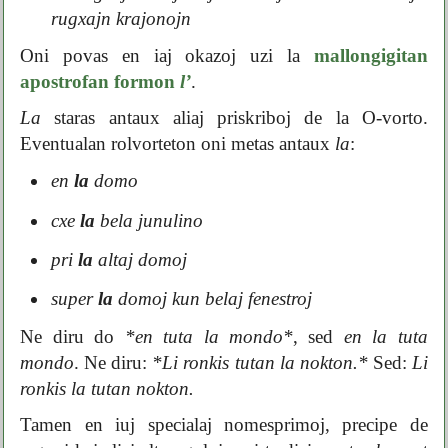
rugxajn krajonojn
Oni povas en iaj okazoj uzi la
mallongigitan
apostrofan formon
l’
.
La
staras antaux aliaj priskriboj de la O-vorto.
Eventualan rolvorteton oni metas antaux
la
:
en
la
domo
cxe
la
bela junulino
pri
la
altaj domoj
super
la
domoj kun belaj fenestroj
Ne diru do
*en tuta la mondo*
, sed
en la tuta
mondo
. Ne diru:
*Li ronkis tutan la nokton.*
Sed:
Li
ronkis la tutan nokton.
Tamen en iuj specialaj nomesprimoj, precipe de