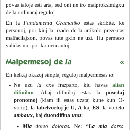
povas iafoje esti arta, sed oni ne tro malproksimigxu
de la ordinaraj reguloj.
En la
Fundamenta Gramatiko
estas skribite, ke
personoj, por kiuj la uzado de la artikolo prezentas
malfacilajxon, povas tute gxin ne uzi. Tiu permeso
validas nur por komencantoj.
Malpermesoj de
la
«
En kelkaj okazoj simplaj reguloj malpermesas
la
:
Ne uzu
la
cxe frazparto, kiu havas
alian
difinilon
. Aliaj difiniloj estas la
posedaj
pronomoj
(kiam ili estas uzataj kune kun O-
vorto), la
tabelvortoj je U, A
kaj
ES
, la vorteto
ambaux
, kaj
duondifina
unu
:
Mia
dorso doloras.
Ne:
*
La mia
dorso