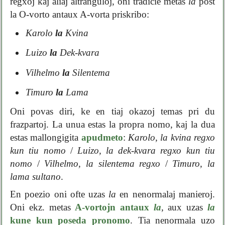
regxoj kaj aliaj altranguloj, oni tradicie metas
la
post
la O-vorto antaux A-vorta priskribo:
Karolo
la
Kvina
Luizo
la
Dek-kvara
Vilhelmo
la
Silentema
Timuro
la
Lama
Oni povas diri, ke en tiaj okazoj temas pri du
frazpartoj. La unua estas la propra nomo, kaj la dua
estas mallongigita
apudmeto
:
Karolo, la kvina regxo
kun tiu nomo
/
Luizo, la dek-kvara regxo kun tiu
nomo
/
Vilhelmo, la silentema regxo
/
Timuro, la
lama sultano
.
En poezio oni ofte uzas
la
en nenormalaj manieroj.
Oni ekz. metas
A-vortojn antaux
la
, aux uzas
la
kune kun poseda pronomo
. Tia nenormala uzo