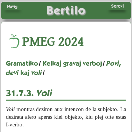
Sercxi
Bertilo
Navigi
PMEG
2024
Gramatiko
/
Kelkaj gravaj verboj
/
Povi
,
devi
kaj
voli
/
31.7.3.
Voli
Voli
montras deziron aux intencon de la subjekto. La
dezirata afero aperas kiel objekto, kiu plej ofte estas
I-verbo.