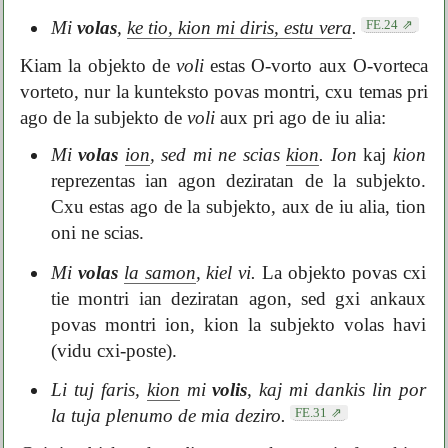
FE.24
Mi
volas
,
ke tio, kion mi diris, estu vera
.
Kiam la objekto de
voli
estas O-vorto aux O-vorteca
vorteto, nur la kunteksto povas montri, cxu temas pri
ago de la subjekto de
voli
aux pri ago de iu alia:
Mi
volas
ion
, sed mi ne scias
kion
.
Ion
kaj
kion
reprezentas ian agon deziratan de la subjekto.
Cxu estas ago de la subjekto, aux de iu alia, tion
oni ne scias.
Mi
volas
la samon
, kiel vi.
La objekto povas cxi
tie montri ian deziratan agon, sed gxi ankaux
povas montri ion, kion la subjekto volas havi
(vidu cxi-poste).
Li tuj faris,
kion
mi
volis
, kaj mi dankis lin por
FE.31
la tuja plenumo de mia deziro.