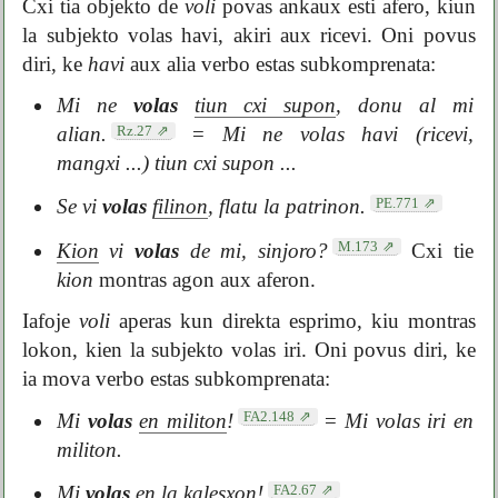
Cxi tia objekto de
voli
povas ankaux esti afero, kiun
la subjekto volas havi, akiri aux ricevi. Oni povus
diri, ke
havi
aux alia verbo estas subkomprenata:
Mi ne
volas
tiun cxi supon
, donu al mi
Rz.27
alian.
=
Mi ne volas havi (ricevi,
mangxi ...) tiun cxi supon ...
PE.771
Se vi
volas
filinon
, flatu la patrinon.
M.173
Kion
vi
volas
de mi, sinjoro?
Cxi tie
kion
montras agon aux aferon.
Iafoje
voli
aperas kun direkta esprimo, kiu montras
lokon, kien la subjekto volas iri. Oni povus diri, ke
ia mova verbo estas subkomprenata:
FA2.148
Mi
volas
en militon
!
=
Mi volas iri en
militon.
FA2.67
Mi
volas
en la kalesxon
!