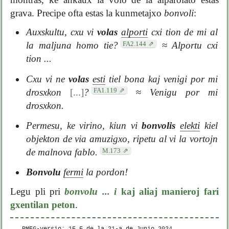
grava. Precipe ofta estas la kunmetajxo
bonvoli
:
Auxskultu, cxu vi
volas
alporti
cxi tion de mi al
FA2.144
la maljuna homo tie?
≈
Alportu cxi
tion ...
Cxu vi ne
volas
esti
tiel bona kaj venigi por mi
FA1.119
drosxkon
[...]
?
≈
Venigu por mi
drosxkon.
Permesu, ke virino, kiun vi
bonvolis
elekti
kiel
objekton de via amuzigxo, ripetu al vi la vortojn
M.173
de malnova fablo.
Bonvolu
fermi
la pordon!
Legu pli pri
bonvolu ... i
kaj aliaj manieroj fari
gxentilan peton
.
PMEG-versio: 15.5 de la
21-a de Junio 2024