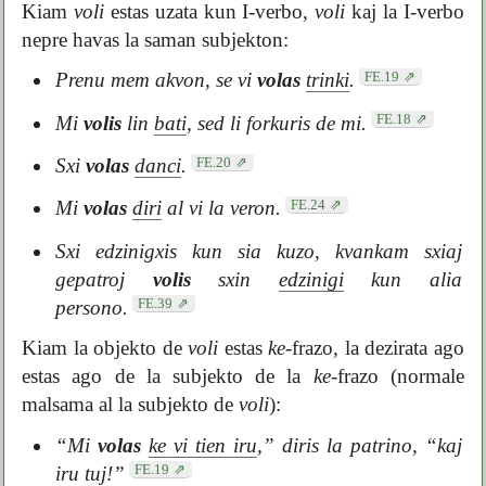
Kiam
voli
estas uzata kun I-verbo,
voli
kaj la I-verbo
nepre havas la saman subjekton:
FE.19
Prenu mem akvon, se vi
volas
trinki
.
FE.18
Mi
volis
lin
bati
, sed li forkuris de mi.
FE.20
Sxi
volas
danci
.
FE.24
Mi
volas
diri
al vi la veron.
Sxi edzinigxis kun sia kuzo, kvankam sxiaj
gepatroj
volis
sxin
edzinigi
kun alia
FE.39
persono.
Kiam la objekto de
voli
estas
ke
-frazo, la dezirata ago
estas ago de la subjekto de la
ke
-frazo (normale
malsama al la subjekto de
voli
):
“Mi
volas
ke vi tien iru
,” diris la patrino, “kaj
FE.19
iru tuj!”