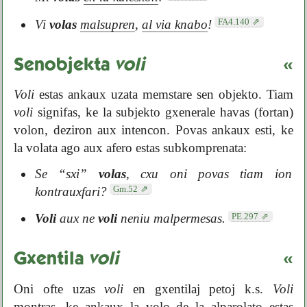
FA4.140
Vi
volas
malsupren
,
al via knabo
!
Senobjekta
voli
«
Voli
estas ankaux uzata memstare sen objekto. Tiam
voli
signifas, ke la subjekto gxenerale havas (fortan)
volon, deziron aux intencon. Povas ankaux esti, ke
la volata ago aux afero estas subkomprenata:
Se “sxi”
volas
, cxu oni povas tiam ion
Gm.52
kontrauxfari?
PE.297
Voli
aux ne
voli
neniu malpermesas.
Gxentila
voli
«
Oni ofte uzas
voli
en gxentilaj petoj k.s.
Voli
montras, ke ankaux la volo de la alparolato estas