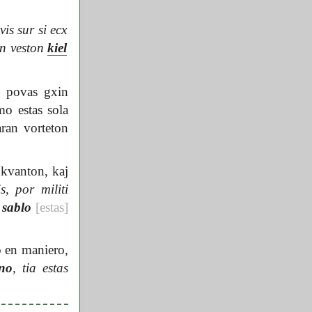
is sur si ecx
an veston
kiel
i povas gxin
o estas sola
aran vorteton
 kvanton, kaj
s, por militi
 sablo
[estas]
o en maniero,
ino
, tia estas