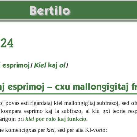
Bertilo
24
 esprimoj
/
Kiel
kaj
ol
/
 esprimoj – cxu mallongigitaj f
j povas esti rigardataj kiel mallongigitaj subfrazoj, sed of
a kompara esprimo kaj la subfrazo, al kiu gxi teorie re
arigojn pri
kiel
por rolo kaj funkcio
.
x ne komencigxas per
kiel
, sed per alia KI-vorto: