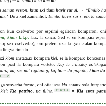
go kaj (en la sama) loko
kiel
mi
.
la saman veston,
kiun sxi tiam havis sur si
.
→
*Emilio hav
am
.*
Diru kiel Zamenhof:
Emilio havis sur si ecx la sam
zon kun cxefverbo por esprimi egalecan komparon, on
om
,
kiam
k.t.p.
laux la senco. Sed se en kompara esprim
artoj sen cxefverbo), oni prefere uzu la gxeneralan komp
da lingva rimedo.
uzi
kiom
anstataux kompara
kiel
, se la komparo koncernas
mon post la kompara vorteto:
Kaj la Filisxtoj kolektigxi
cxaroj kaj ses mil rajdantoj, kaj tiom da popolo,
kiom da
1.13
nga senverba formo, oni ofte uzas
kia
antaux sola frazpart
PE.689
a
kiel
:
Kia patrino
, tia filino.
=
Kia estas patr