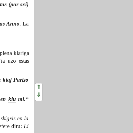
tas (por sxi)
ras Anno
.
La
plena klariga
Tia uzo estas
jn
kiaj
Parizo
⇑
⇓
o
en
kiu
mi
.*
skigxis en la
efere diru:
Li