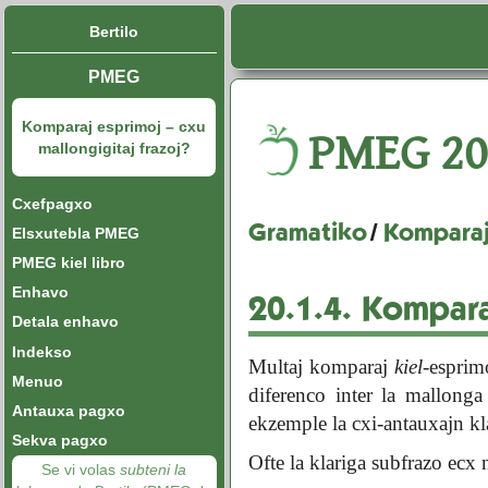
Bertilo
PMEG
Komparaj esprimoj – cxu
PMEG
20
mallongigitaj frazoj?
Cxefpagxo
Gramatiko
/
Komparaj
Elsxutebla PMEG
PMEG kiel libro
Enhavo
20.1.4.
Komparaj
Detala enhavo
Indekso
Multaj komparaj
kiel
-esprimo
Menuo
diferenco inter la mallong
Antauxa pagxo
ekzemple la cxi-antauxajn kl
Sekva pagxo
Ofte la klariga subfrazo ec
Se vi volas
subteni la