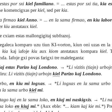
estas por sxi
kiel familiano
.
=
... estas por sxi tia,
kia es
ne komencigxas per
kiel
, sed per
kia
.
ma firmao
kiel Anno
.
=
... en la sama firmao,
en kiu labo
er
kiu
anstataux
kiel
.
e cxiam estas mallongigitaj subfrazoj.
 egaleca komparo uzu tiun KI-vorton, kiun oni uzas en la 
as
kia
kaj iafoje
kiu
aux
kiom
anstataux kompara
kiel
. 
inda. Iafoje gxi povas farigxi tre maleleganta:
iaj estas Parizo kaj Londono
.
→
*Li vizitis (tiajn) urbo
diru:
Li vizitis (tiajn) urbojn
kiel
Parizo kaj Londono
.
urbo,
en kiu mi logxas
.
→
*Li logxas en la sama urb
en la sama urbo
kiel
mi
.
 tago kaj en la sama loko,
en kiuj mi naskigxis
.
→
*Li na
ma loko
en kiuj
mi
.*
(Aux eble:
*... kiam kaj kie mi.*
) Pr