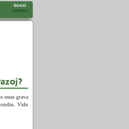
Sercxi
razoj?
te estas grava
spondas. Vidu