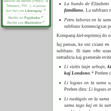
laboron de Bertilo
(PMEG, la
La hundo de Elizabeto 
Tekstaro, PIV...), vi povas
familiano
.
La subfrazo 
tion fari cxe
Liberapay
.
Bertilo en
Fejsbuko
Petro laboras en la sa
Bertilo cxe
Mastodon
subfrazo komencigxas p
Komparaj
kiel
-esprimoj do n
Iuj pensas, ke oni cxiam en
subfrazo. Ili tiam ofte uz
netradicia kaj gxenerale evit
Li vizitis tiajn urbojn,
k
kaj Londono
.*
Prefere 
Li logxas en la sama 
Prefere diru:
Li logxas 
Li naskigxis en la sama
sama tago kaj en la sa