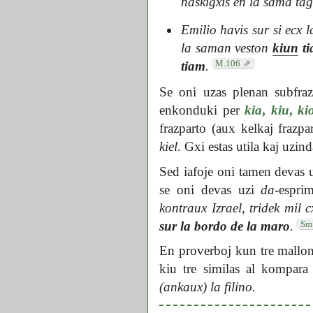
naskigxis en la sama ta
Emilio havis sur si ecx 
la saman veston
kiun
ti
M.106
tiam
.
Se oni uzas plenan subfra
enkonduki per
kia
,
kiu
,
ki
frazparto (aux kelkaj frazp
kiel
. Gxi estas utila kaj uzin
Sed iafoje oni tamen devas 
se oni devas uzi
da
-espri
kontraux Izrael, tridek mil 
Sm
sur la bordo de la maro
.
En proverboj kun tre mallo
kiu tre similas al kompar
(ankaux) la filino.