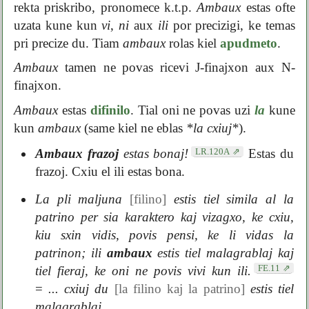
rekta priskribo, pronomece k.t.p.
Ambaux
estas ofte
uzata kune kun
vi
,
ni
aux
ili
por precizigi, ke temas
pri precize du. Tiam
ambaux
rolas kiel
apudmeto
.
Ambaux
tamen ne povas ricevi J-finajxon aux N-
finajxon.
Ambaux
estas
difinilo
. Tial oni ne povas uzi
la
kune
kun
ambaux
(same kiel ne eblas
*la cxiuj*
).
LR.120A
Ambaux frazoj
estas bonaj!
Estas du
frazoj. Cxiu el ili estas bona.
La pli maljuna
[filino]
estis tiel simila al la
patrino per sia karaktero kaj vizagxo, ke cxiu,
kiu sxin vidis, povis pensi, ke li vidas la
patrinon; ili
ambaux
estis tiel malagrablaj kaj
FE.11
tiel fieraj, ke oni ne povis vivi kun ili.
=
... cxiuj du
[la filino kaj la patrino]
estis tiel
malagrablaj ...