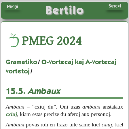
Sercxi
Bertilo
Navigi
PMEG
2024
Gramatiko
/
O-vortecaj kaj A-vortecaj
vortetoj
/
15.5.
Ambaux
Ambaux
= “cxiuj du”. Oni uzas
ambaux
anstataux
cxiuj
, kiam estas precize du aferoj aux personoj.
Ambaux
povas roli en frazo tute same kiel
cxiuj
, kiel