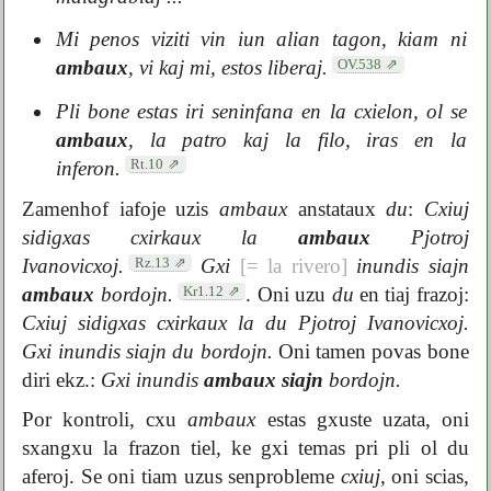
Mi penos viziti vin iun alian tagon, kiam ni
OV.538
ambaux
, vi kaj mi, estos liberaj.
Pli bone estas iri seninfana en la cxielon, ol se
ambaux
, la patro kaj la filo, iras en la
Rt.10
inferon.
Zamenhof iafoje uzis
ambaux
anstataux
du
:
Cxiuj
sidigxas cxirkaux la
ambaux
Pjotroj
Rz.13
Ivanovicxoj.
Gxi
[= la rivero]
inundis siajn
Kr1.12
ambaux
bordojn.
. Oni uzu
du
en tiaj frazoj:
Cxiuj sidigxas cxirkaux la du Pjotroj Ivanovicxoj.
Gxi inundis siajn du bordojn.
Oni tamen povas bone
diri ekz.:
Gxi inundis
ambaux siajn
bordojn.
Por kontroli, cxu
ambaux
estas gxuste uzata, oni
sxangxu la frazon tiel, ke gxi temas pri pli ol du
aferoj. Se oni tiam uzus senprobleme
cxiuj
, oni scias,