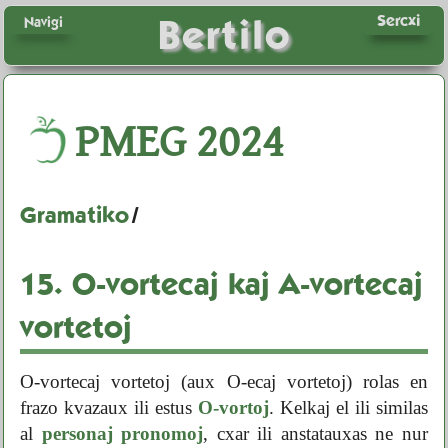
Sercxi
Bertilo
Navigi
PMEG
2024
Gramatiko
/
15.
O-vortecaj kaj A-vortecaj
vortetoj
O-vortecaj vortetoj (aux O-ecaj vortetoj) rolas en
frazo kvazaux ili estus
O-vortoj
. Kelkaj el ili similas
al
personaj pronomoj
, cxar ili anstatauxas ne nur