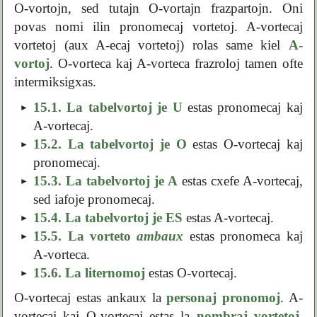
O-vortojn, sed tutajn O-vortajn frazpartojn. Oni
povas nomi ilin pronomecaj vortetoj. A-vortecaj
vortetoj (aux A-ecaj vortetoj) rolas same kiel
A-
vortoj
. O-vorteca kaj A-vorteca frazroloj tamen ofte
intermiksigxas.
15.1.
La tabelvortoj je U
estas pronomecaj kaj
A-vortecaj.
15.2.
La tabelvortoj je O
estas O-vortecaj kaj
pronomecaj.
15.3.
La tabelvortoj je A
estas cxefe A-vortecaj,
sed iafoje pronomecaj.
15.4.
La tabelvortoj je ES
estas A-vortecaj.
15.5.
La vorteto
ambaux
estas pronomeca kaj
A-vorteca.
15.6.
La liternomoj
estas O-vortecaj.
O-vortecaj estas ankaux la
personaj pronomoj
. A-
vortecaj kaj O-vortecaj estas la
nombraj vortetoj
.