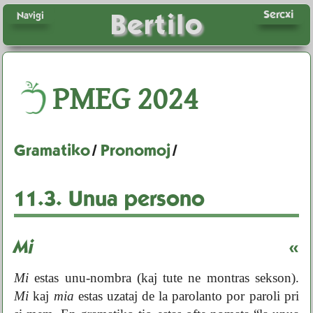
Sercxi
Bertilo
Navigi
PMEG
2024
Gramatiko
/
Pronomoj
/
11.3.
Unua persono
Mi
«
Mi
estas unu-nombra (kaj tute ne montras sekson).
Mi
kaj
mia
estas uzataj de la parolanto por paroli pri