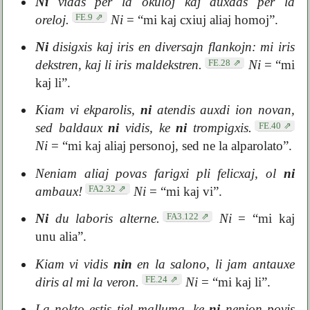
Ni
vidas per la okuloj kaj auxdas per la
FE.9
oreloj.
Ni
= “mi kaj cxiuj aliaj homoj”.
Ni
disigxis kaj iris en diversajn flankojn: mi iris
FE.28
dekstren, kaj li iris maldekstren.
Ni
= “mi
kaj li”.
Kiam vi ekparolis,
ni
atendis auxdi ion novan,
FE.40
sed baldaux
ni
vidis, ke
ni
trompigxis.
Ni
= “mi kaj aliaj personoj, sed ne la alparolato”.
Neniam aliaj povas farigxi pli felicxaj, ol
ni
FA2.32
ambaux!
Ni
= “mi kaj vi”.
FA3.122
Ni
du laboris alterne.
Ni
= “mi kaj
unu alia”.
Kiam vi vidis
nin
en la salono, li jam antauxe
FE.24
diris al mi la veron.
Ni
= “mi kaj li”.
La nokto estis tiel malluma, ke
ni
nenion povis