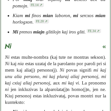
FE.14
pomojn.
Kiam
mi
finos
mian
laboron,
mi
sercxos
mian
FE.20
horlogxon.
FE.34
Mi
prenos
miajn
glitilojn kaj iros gliti.
Ni
«
Ni
estas multe-nombra (kaj tute ne montras sekson).
Ni
kaj
nia
estas uzataj de la parolanto por paroli pri si
mem kaj alia(j) persono(j).
Ni
povas signifi
mi kaj
unu alia persono
,
mi kaj pluraj aliaj personoj
,
mi
kaj cxiuj aliaj personoj
, aux
mi kaj vi
. La pronomo
ni
jen inkluzivas la alparolata(j)n homo(j)n, jen ne.
Kiuj personoj estas inkluzivataj, povas montri nur la
kunteksto: