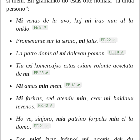
si mem. En gramatiko tio estas ofte nomata “la unua
persono”:
Mi
venas de la avo, kaj
mi
iras nun al la
FE.9
onklo.
FE.22
Promenante sur la strato,
mi
falis.
FE.10
La patro donis al
mi
dolcxan pomon.
Tiu cxi komercajxo estas cxiam volonte acxetata
FE.25
de
mi
.
FE.18
Mi
amas
min
mem.
Mi
foriras, sed atendu
min
, cxar
mi
baldaux
FE.42
revenos.
Ho ve, sinjoro,
mia
patrino forpelis
min
el la
FE.21
domo.
Por
miaj
kvar infanoj
mi
acxetis dek du