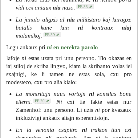
FE.33
vidi ecx antaux
nia
nazo.
La junulo aligxis al
nia
militistaro kaj kuragxe
batalis kune kun
ni
kontraux
niaj
FE.39
malamikoj.
Legu ankaux pri
ni
en nerekta parolo
.
Iafoje
ni
estas uzata pri unu persono. Tio okazas en
iaj stiloj de skriba lingvo, kiam la skribanto volas iel
sxajnigi, ke li tamen ne estas sola, cxu pro
modesteco, cxu pro alia kialo:
La montritajn naux vortojn
ni
konsilas bone
FE.30
ellerni.
Ni
cxi tie fakte estas nur
Zamenhof: unu persono. Li uzis
ni
por kvazaux
inkluzivigi ankaux aliajn esperantistojn.
En la venonta cxapitro
ni
traktos tiun cxi
demandon pli profunde.
Per
ni
la auxtoro