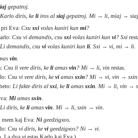
iaj
gepatroj.
:
Karlo diris, ke
li
iros al
siaj
gepatroj.
Mi
→
li
,
miaj
→
sia
 pri Eva:
Cxu
sxi
volas kuniri kun
mi
?
arlo:
Cxu vi demandis, cxu
sxi
volas kuniri kun
vi
?
Sxi
rest
:
Li demandis, cxu
vi
volas kuniri kun
li
.
Sxi
→
vi
,
mi
→
li
.
mas
vin
.
a:
Cxu li vere diris, ke
li
amas
vin
?
Mi
→
li
,
vin
restas.
rlo:
Cxu vi vere diris, ke
vi
amas
sxin
?
Mi
→
vi
,
vin
→
sxin
abeto:
Li fakte diris al
sxi
, ke
li
amas
sxin
.
Mi
→
li
,
vin
→
Eva:
Mi
amas
sxin
.
:
Li diris, ke
li
amas
vin
.
Mi
→
li
,
sxin
→
vin
.
 si mem kaj Eva:
Ni
geedzigxos.
rlo:
Cxu vi diris, ke
vi
geedzigxos?
Ni
→
vi
.
o. La dua
vi
estas Karlo kaj Eva.)