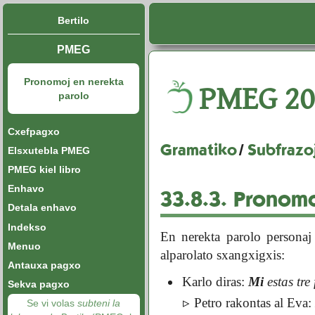
Bertilo
PMEG
Pronomoj en nerekta
PMEG
20
parolo
Cxefpagxo
Gramatiko
/
Subfrazo
Elsxutebla PMEG
PMEG kiel libro
Enhavo
33.8.3.
Pronomoj
Detala enhavo
Indekso
En nerekta parolo personaj
Menuo
alparolato sxangxigxis:
Antauxa pagxo
Karlo diras:
Mi
estas tre 
Sekva pagxo
Petro rakontas al Eva
Se vi volas
subteni la