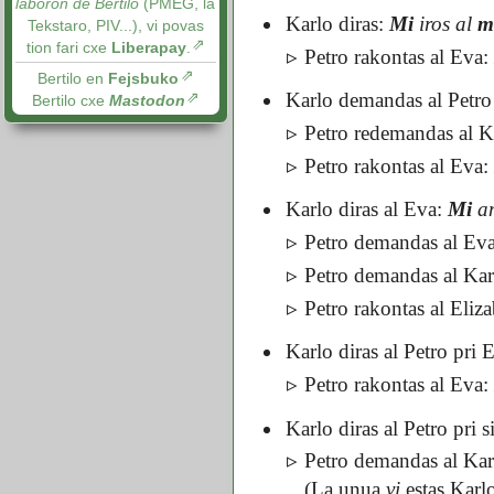
laboron de Bertilo
(PMEG, la
Karlo diras:
Mi
iros al
m
Tekstaro, PIV...), vi povas
tion fari cxe
Liberapay
.
Petro rakontas al Eva
Bertilo en
Fejsbuko
Karlo demandas al Petro
Bertilo cxe
Mastodon
Petro redemandas al K
Petro rakontas al Eva
Karlo diras al Eva:
Mi
a
Petro demandas al Ev
Petro demandas al Ka
Petro rakontas al Eliz
Karlo diras al Petro pri 
Petro rakontas al Eva
Karlo diras al Petro pri
Petro demandas al Ka
(La unua
vi
estas Karl