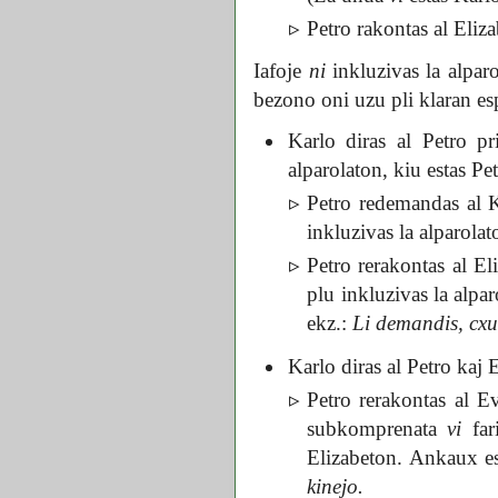
Petro rakontas al Eliz
Iafoje
ni
inkluzivas la alparo
bezono oni uzu pli klaran e
Karlo diras al Petro p
alparolaton, kiu estas Pet
Petro redemandas al 
inkluzivas la alparolat
Petro rerakontas al El
plu inkluzivas la alpa
ekz.:
Li demandis, cx
Karlo diras al Petro kaj
Petro rerakontas al E
subkomprenata
vi
far
Elizabeton. Ankaux est
kinejo.