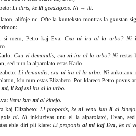
abeto:
Li diris, ke
ili
geedzigxos.
Ni
→
ili
.
laton, alifoje ne. Ofte la kunteksto montras la gxustan sig
sprimon:
ri si mem, Petro kaj Eva:
Cxu
ni
iru al la urbo?
Ni
i
ro.
Karlo:
Cxu vi demandis, cxu
ni
iru al la urbo?
Ni
restas 
on, sed nun la alparolato estas Karlo.
izabeto:
Li demandis, cxu
ni
iru al la urbo.
Ni
ankoraux re
rolaton, kiu nun estas Elizabeto. Por klareco Petro povus an
u
mi, li kaj sxi
iru al la urbo.
 Eva:
Venu kun
mi
al kinejo.
va kaj Elizabeto:
Li proponis, ke
ni
venu kun
li
al kinejo
igxis
ni
.
Ni
inkluzivas unu el la alparolatoj, Evan, sed 
as eble diri pli klare:
Li proponis
al mi kaj Eva
, ke ni v