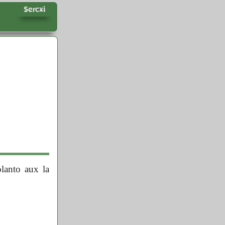
Sercxi
lanto aux la