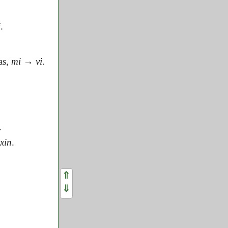
j
.
as,
mi
→
vi
.
.
sxin
.
⇑
⇓