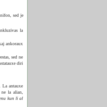
nifon, sed je
nkluzivas la
kaj ankoraux
stas, sed ne
statauxe diri
.
La antauxe
ne la alian,
enu kun li al