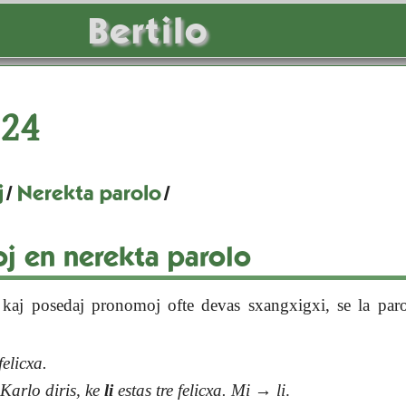
Bertilo
24
j
/
Nerekta parolo
/
 en nerekta parolo
 kaj posedaj pronomoj ofte devas sxangxigxi, se la paro
felicxa.
:
Karlo diris, ke
li
estas tre felicxa.
Mi
→
li
.