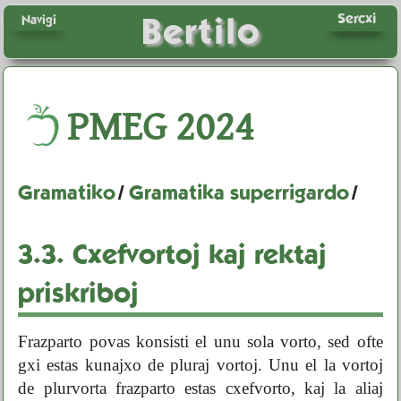
Sercxi
Bertilo
Navigi
PMEG
2024
Gramatiko
/
Gramatika superrigardo
/
3.3.
Cxefvortoj kaj rektaj
priskriboj
Frazparto povas konsisti el unu sola vorto, sed ofte
gxi estas kunajxo de pluraj vortoj. Unu el la vortoj
de plurvorta frazparto estas cxefvorto, kaj la aliaj