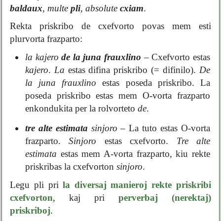
baldaux
,
multe
pli
,
absolute
cxiam
.
Rekta priskribo de cxefvorto povas mem esti
plurvorta frazparto:
la kajero
de la juna frauxlino
– Cxefvorto estas
kajero
.
La
estas difina priskribo (= difinilo).
De
la juna frauxlino
estas poseda priskribo. La
poseda priskribo estas mem O-vorta frazparto
enkondukita per la rolvorteto
de
.
tre alte estimata
sinjoro
– La tuto estas O-vorta
frazparto.
Sinjoro
estas cxefvorto.
Tre alte
estimata
estas mem A-vorta frazparto, kiu rekte
priskribas la cxefvorton
sinjoro
.
Legu pli pri
la diversaj manieroj rekte priskribi
cxefvorton
, kaj pri
perverbaj (nerektaj)
priskriboj
.