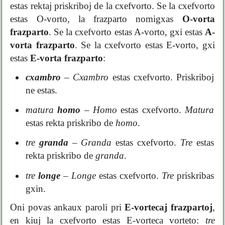
estas rektaj priskriboj de la cxefvorto. Se la cxefvorto
estas O-vorto, la frazparto nomigxas
O-vorta
frazparto
. Se la cxefvorto estas A-vorto, gxi estas
A-
vorta frazparto
. Se la cxefvorto estas E-vorto, gxi
estas
E-vorta frazparto
:
cxambro
–
Cxambro
estas cxefvorto. Priskriboj
ne estas.
matura
homo
–
Homo
estas cxefvorto.
Matura
estas rekta priskribo de
homo
.
tre
granda
–
Granda
estas cxefvorto.
Tre
estas
rekta priskribo de
granda
.
tre
longe
–
Longe
estas cxefvorto.
Tre
priskribas
gxin.
Oni povas ankaux paroli pri
E-vortecaj frazpartoj
,
en kiuj la cxefvorto estas E-vorteca vorteto:
tre