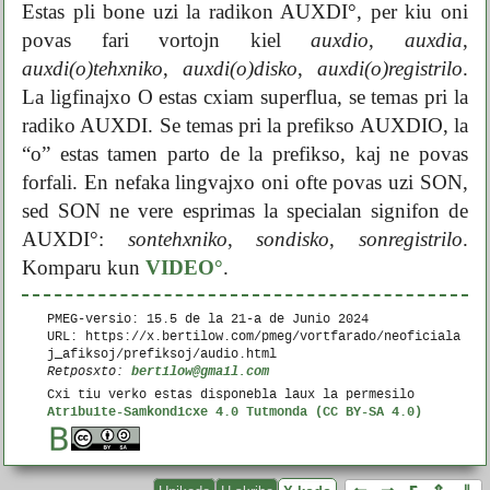
Estas pli bone uzi la radikon AUXDI°, per kiu oni
povas fari vortojn kiel
auxdio
,
auxdia
,
auxdi(o)tehxniko
,
auxdi(o)disko
,
auxdi(o)registrilo
.
La ligfinajxo O estas cxiam superflua, se temas pri la
radiko AUXDI. Se temas pri la prefikso AUXDIO, la
“o” estas tamen parto de la prefikso, kaj ne povas
forfali. En nefaka lingvajxo oni ofte povas uzi SON,
sed SON ne vere esprimas la specialan signifon de
AUXDI°:
sontehxniko
,
sondisko
,
sonregistrilo
.
Komparu kun
VIDEO°
.
PMEG-versio: 15.5 de la
21-a de Junio 2024
URL: https://x.bertilow.com/pmeg/vortfarado/neoficiala
j_afiksoj/prefiksoj/audio.html
bertilow@gmail.com
Retposxto:
Cxi tiu verko estas disponebla laux la permesilo
Atribuite-Samkondicxe 4.0 Tutmonda (CC BY-SA 4.0)