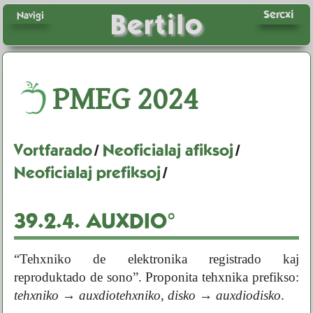
Sercxi
Bertilo
Navigi
PMEG
2024
Vortfarado
/
Neoficialaj afiksoj
/
Neoficialaj prefiksoj
/
39.2.4.
AUXDIO°
“Tehxniko de elektronika registrado kaj
reproduktado de sono”. Proponita tehxnika prefikso:
tehxniko
→
auxdiotehxniko
,
disko
→
auxdiodisko
.