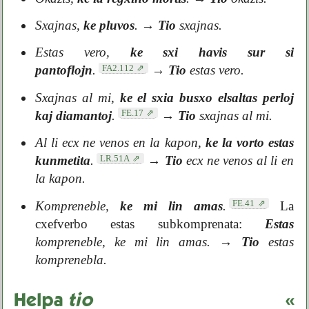
Sxajnas,
ke pluvos
.
→
Tio
sxajnas.
Estas vero,
ke sxi havis sur si
FA2.112
pantoflojn
.
→
Tio
estas vero.
Sxajnas al mi,
ke el sxia busxo elsaltas perloj
FE.17
kaj diamantoj
.
→
Tio
sxajnas al mi.
Al li ecx ne venos en la kapon,
ke la vorto estas
LR.51A
kunmetita
.
→
Tio
ecx ne venos al li en
la kapon.
FE.41
Kompreneble,
ke mi lin amas
.
La
cxefverbo estas subkomprenata:
Estas
kompreneble, ke mi lin amas.
→
Tio
estas
komprenebla.
Helpa
tio
«