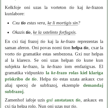
Kelkfoje oni uzas la vorteton
tio
kaj
ke
-frazon
kunlabore:
Cxu
tio
estas vera,
ke li mortigis sin
?
Okazis
tio
,
ke la sxtelinto forfugxis
.
En cxi tiaj frazoj
tio
kaj la
ke
-frazo reprezentas la
saman aferon. Oni povas nomi tion
helpa
tio
, cxar la
vorto
tio
gramatike estas senbezona. Gxi nur helpas
al la klareco. Se oni uzas helpan
tio
kune kun
subjekta
ke
-frazo, la
ke
-frazo iom emfazigxas. El
gramatika vidpunkto
la
ke
-frazo rolas kiel klariga
priskribo de
tio
. Helpa
tio
estas uzata ankaux cxe
aliaj specoj de subfrazoj, ekzemple
demandaj
subfrazoj
.
Zamenhof iafoje uzis
gxi
anstataux
tio
, ankaux en
cxi tia helpa rolo. Nun oni uzas nur
tio
.