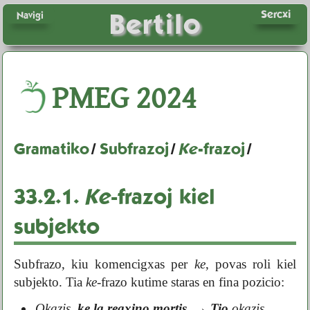
Sercxi
Bertilo
Navigi
PMEG
2024
Gramatiko
/
Subfrazoj
/
Ke
-frazoj
/
33.2.1.
Ke
-frazoj kiel
subjekto
Subfrazo, kiu komencigxas per
ke
, povas roli kiel
subjekto. Tia
ke
-frazo kutime staras en fina pozicio:
Okazis,
ke la regxino mortis
.
→
Tio
okazis.