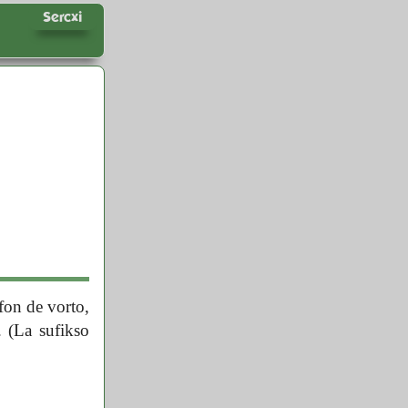
Sercxi
fon de vorto,
. (La sufikso