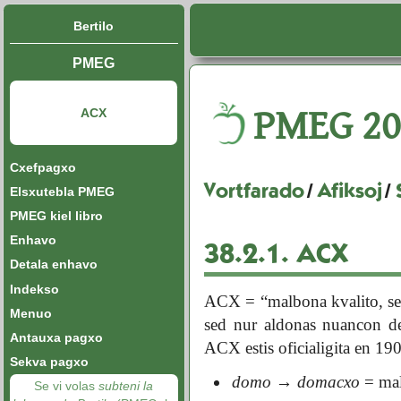
Bertilo
PMEG
PMEG
20
ACX
Cxefpagxo
Vortfarado
/
Afiksoj
/
Elsxutebla PMEG
PMEG kiel libro
Enhavo
38.2.1.
ACX
Detala enhavo
Indekso
ACX = “malbona kvalito, se
Menuo
sed nur aldonas nuancon 
Antauxa pagxo
ACX estis oficialigita en 19
Sekva pagxo
domo
→
domacxo
= mal
Se vi volas
subteni la