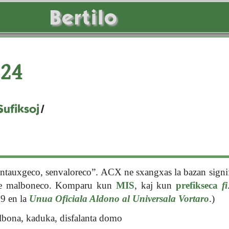
Bertilo
24
Sufiksoj
/
ntauxgeco, senvaloreco”. ACX ne sxangxas la bazan signi
de malboneco. Komparu kun
MIS
, kaj kun
prefikseca
fi
09 en la
Unua Oficiala Aldono al Universala Vortaro
.)
bona, kaduka, disfalanta domo