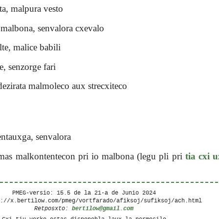
ta, malpura vesto
malbona, senvalora cxevalo
te, malice babili
, senzorge fari
ezirata malmoleco aux strecxiteco
ntauxga, senvalora
mas malkontentecon pri io malbona (legu pli pri
tia cxi 
PMEG-versio: 15.5 de la
21-a de Junio 2024
s://x.bertilow.com/pmeg/vortfarado/afiksoj/sufiksoj/ach.html
bertilow@gmail.com
Retposxto:
Cxi tiu verko estas disponebla laux la permesilo