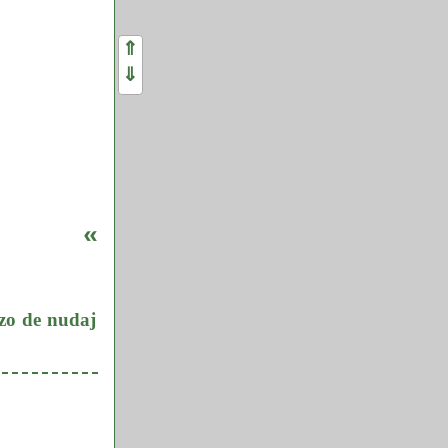
⇑
⇓
«
uzo de nudaj