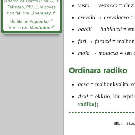
laboron de Bertilo
(PMEG, la
vesto
→
vestacxo
= eluzi
Tekstaro, PIV...), vi povas
tion fari cxe
Liberapay
.
cxevalo
→
cxevalacxo
= 
Bertilo en
Fejsbuko
Bertilo cxe
Mastodon
babili
→
babilacxi
= stul
fari
→
faracxi
= malbone
mola
→
molacxa
= sen d
Ordinara radiko
acxa
= malbonkvalita, se
Acx!
= ekkrio, kiu espri
radikoj
)
URL: http