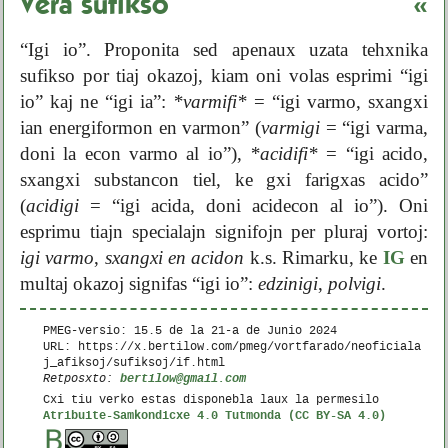
Vera sufikso
«
“Igi io”. Proponita sed apenaux uzata tehxnika
sufikso por tiaj okazoj, kiam oni volas esprimi “igi
io” kaj ne “igi ia”:
*varmifi*
= “igi varmo, sxangxi
ian energiformon en varmon” (
varmigi
= “igi varma,
doni la econ varmo al io”),
*acidifi*
= “igi acido,
sxangxi substancon tiel, ke gxi farigxas acido”
(
acidigi
= “igi acida, doni acidecon al io”). Oni
esprimu tiajn specialajn signifojn per pluraj vortoj:
igi varmo
,
sxangxi en acidon
k.s. Rimarku, ke
IG
en
multaj okazoj signifas “igi io”:
edzinigi
,
polvigi
.
PMEG-versio: 15.5 de la
21-a de Junio 2024
URL: https://x.bertilow.com/pmeg/vortfarado/neoficiala
j_afiksoj/sufiksoj/if.html
bertilow@gmail.com
Retposxto:
Cxi tiu verko estas disponebla laux la permesilo
Atribuite-Samkondicxe 4.0 Tutmonda (CC BY-SA 4.0)