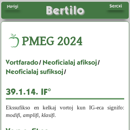
Sercxi
Bertilo
Navigi
PMEG
2024
Vortfarado
/
Neoficialaj afiksoj
/
Neoficialaj sufiksoj
/
39.1.14.
IF°
Ekssufikso en kelkaj vortoj kun IG-eca signifo:
modifi
,
amplifi
,
klasifi
.