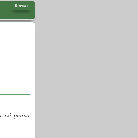
Sercxi
iu cxi parola