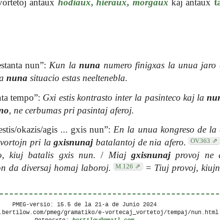
ortetoj antaux
hodiaux
,
hieraux
,
morgaux
kaj antaux
t
stanta nun”:
Kun la
nuna
numero finigxas la unua jaro
a
nuna
situacio estas neeltenebla.
nta tempo”:
Gxi estis kontrasto inter la pasinteco kaj la
nu
no
, ne cerbumas pri pasintaj aferoj.
estis/okazis/agis ... gxis nun”:
En la unua kongreso de la e
OV.363
 vortojn pri la
gxisnunaj
batalantoj de nia afero.
, kiuj batalis gxis nun.
/
Miaj
gxisnunaj
provoj ne a
M.126
n da diversaj homaj laboroj.
=
Tiuj provoj, kiuj
PMEG-versio: 15.5 de la
21-a de Junio 2024
.bertilow.com/pmeg/gramatiko/e-vortecaj_vortetoj/tempaj/nun.html
bertilow@gmail.com
Retposxto: