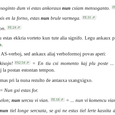
F
nsoginto dum vi estas ankoraux
nun
cxiam mensoganto.
FE.31
xis en la forno, estas
nun
brule varmega.
FE.24
ron.
iu estas ekkria vorteto kun tute alia signifo. Legu ankaux p
n
.
 AS-verboj, sed ankaux aliaj verboformoj povas aperi:
FA2.54
kisojn!
=
En tiu cxi momento kaj plu poste ...
j la postan estontan tempon.
as pri la nuna rezulto de antauxa sxangxigxo.
=
Nun gxi estas for.
FE.18
pelon;
nun
sercxu vi vian.
=
... nun vi komencu via
nun
tiel longe sercxata, se gxi ne estus tiel lerte kasxita d