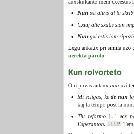
auxskultanto mem cxeestus l
Nun
sxi aliris al la skri
Cxiuj alte sxatis sian im
Nun
gxi estis iom ripozi
Legu ankaux pri simila uzo
nerekta parolo
.
Kun rolvorteto
Oni povas antaux
nun
uzi te
Mi sciigas, ke
de nun
la
kaj la tempo post la nun
Tiu reformo
[...]
ecx pe
L1.180
Esperanton.
Temas