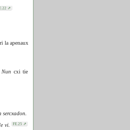
E.22
ri la apenaux
Nun
cxi tie
n sercxadon.
FE.25
e vi.