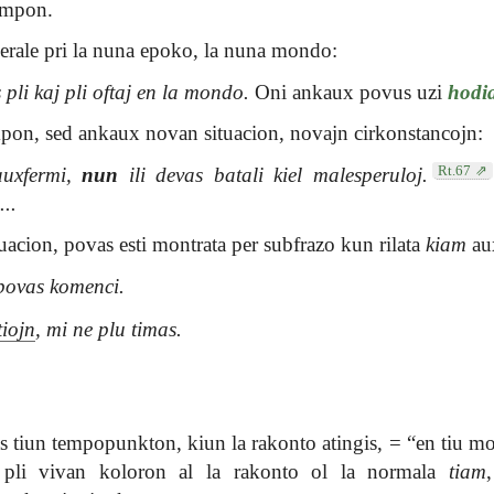
empon.
nerale pri la nuna epoko, la nuna mondo:
pli kaj pli oftaj en la mondo.
Oni ankaux povus uzi
hodi
pon, sed ankaux novan situacion, novajn cirkonstancojn:
Rt.67
kauxfermi,
nun
ili devas batali kiel malesperuloj.
...
uacion, povas esti montrata per subfrazo kun rilata
kiam
au
 povas komenci.
tiojn
, mi ne plu timas.
o
s tiun tempopunkton, kiun la rakonto atingis, = “en tiu mo
pli vivan koloron al la rakonto ol la normala
tiam