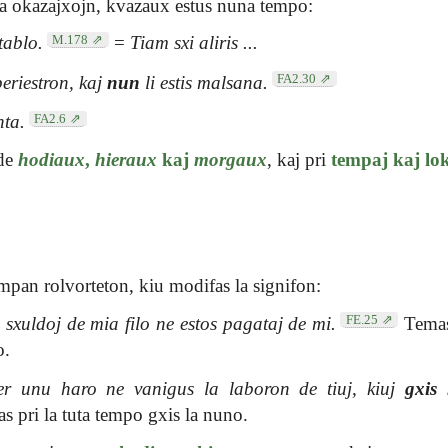
a okazajxojn, kvazaux estus nuna tempo:
M.178
btablo.
=
Tiam sxi aliris ...
FA2.30
periestron, kaj
nun
li estis malsana.
FA2.6
nta.
 de
hodiaux
,
hieraux
kaj
morgaux
, kaj pri
tempaj kaj lok
mpan rolvorteton, kiu modifas la signifon:
FE.25
 sxuldoj de mia filo ne estos pagataj de mi.
Temas
o.
r unu haro ne vanigus la laboron de tiuj, kiuj
gxis
 pri la tuta tempo gxis la nuno.