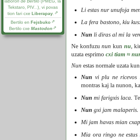
laboron de Bertilo
(PMEG, la
Tekstaro, PIV...), vi povas
Li estas nur unufoja me
tion fari cxe
Liberapay
.
La fera bastono, kiu kus
Bertilo en
Fejsbuko
Bertilo cxe
Mastodon
Nun
li diras al mi la ve
Ne konfuzu
nun
kun
nu
, k
uzata esprimo
cxi tiam
≈
nu
Nun
estas normale uzata kun
Nun
vi plu ne ricevos 
montras kaj la nunon, ka
Nun
mi farigxis laca.
Tem
Nun
gxi jam malaperis.
Mi jam havas mian cxa
Mia ora ringo ne estus