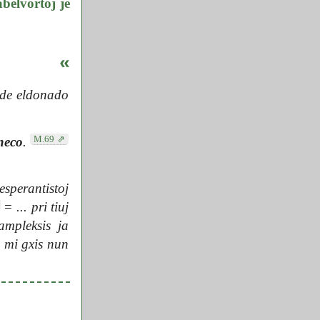
abelvortoj je
«
 de eldonado
M.69
neco
.
sperantistoj
=
... pri tiuj
mpleksis ja
n mi gxis nun