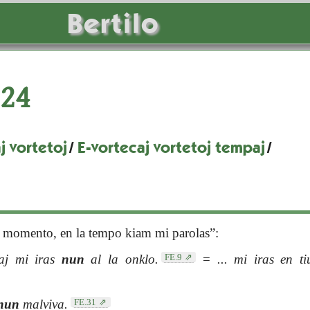
Bertilo
24
j vortetoj
/
E-vortecaj vortetoj tempaj
/
 momento, en la tempo kiam mi parolas”:
FE.9
aj mi iras
nun
al la onklo.
=
... mi iras en t
FE.31
nun
malviva.