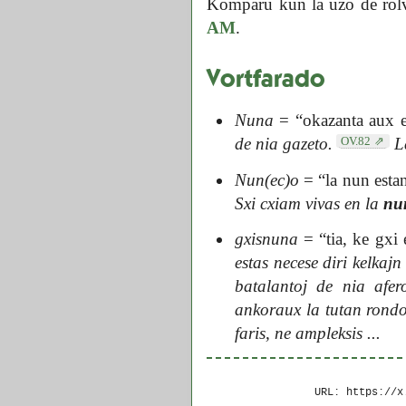
Komparu kun la uzo de rolv
AM
.
Vortfarado
Nuna
= “okazanta aux e
OV.82
de nia gazeto.
L
Nun(ec)o
= “la nun esta
Sxi cxiam vivas en la
nu
gxisnuna
= “tia, ke gxi 
estas necese diri kelkajn
batalantoj de nia afero
ankoraux la tutan rondo
faris, ne ampleksis ...
URL: https://x