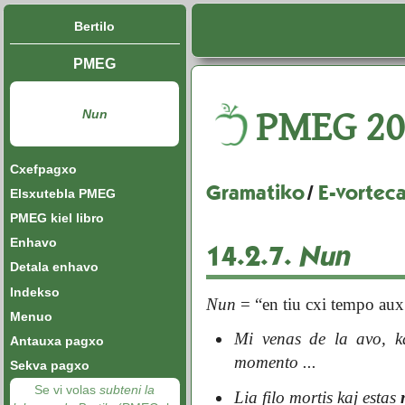
Bertilo
PMEG
PMEG
20
Nun
Cxefpagxo
Gramatiko
/
E-vorteca
Elsxutebla PMEG
PMEG kiel libro
Enhavo
14.2.7.
Nun
Detala enhavo
Indekso
Nun
= “en tiu cxi tempo aux
Menuo
Mi venas de la avo, k
Antauxa pagxo
momento ...
Sekva pagxo
Se vi volas
subteni la
Lia filo mortis kaj estas