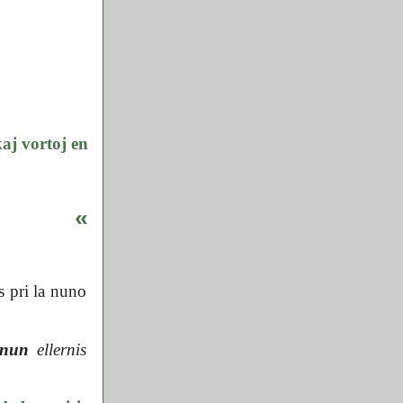
aj vortoj en
«
 pri la nuno
 nun
ellernis