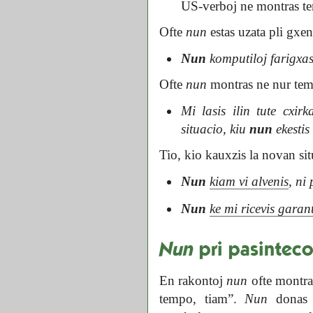
US-verboj ne montras t
Ofte
nun
estas uzata pli gxe
Nun
komputiloj farigxas 
Ofte
nun
montras ne nur tem
Mi lasis ilin tute cxir
situacio, kiu
nun
ekestis 
Tio, kio kauxzis la novan sit
Nun
kiam vi alvenis
, ni
Nun
ke mi ricevis garan
Nun
pri pasintec
En rakontoj
nun
ofte montra
tempo, tiam”.
Nun
donas 