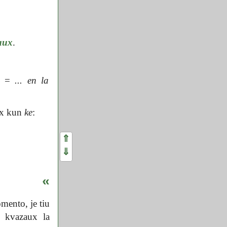
aux
.
=
... en la
x kun
ke
:
⇑
⇓
«
mento, je tiu
, kvazaux la