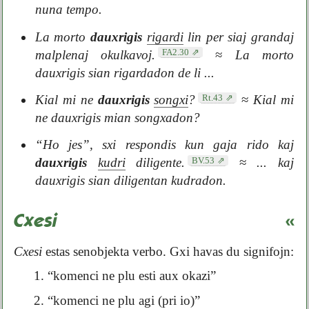
nuna tempo.
La morto
dauxrigis
rigardi
lin per siaj grandaj
FA2.30
malplenaj okulkavoj.
≈
La morto
dauxrigis sian rigardadon de li ...
Rt.43
Kial mi ne
dauxrigis
songxi
?
≈
Kial mi
ne dauxrigis mian songxadon?
“Ho jes”, sxi respondis kun gaja rido kaj
BV.53
dauxrigis
kudri
diligente.
≈
... kaj
dauxrigis sian diligentan kudradon.
Cxesi
«
Cxesi
estas senobjekta verbo. Gxi havas du signifojn:
1. “komenci ne plu esti aux okazi”
2. “komenci ne plu agi (pri io)”