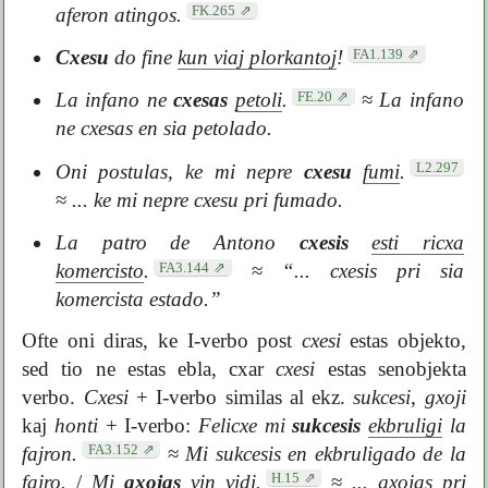
FK.265
aferon atingos.
FA1.139
Cxesu
do fine
kun viaj plorkantoj
!
FE.20
La infano ne
cxesas
petoli
.
≈
La infano
ne cxesas en sia petolado.
L2.297
Oni postulas, ke mi nepre
cxesu
fumi
.
≈
... ke mi nepre cxesu pri fumado.
La patro de Antono
cxesis
esti ricxa
FA3.144
komercisto
.
≈
“... cxesis pri sia
komercista estado.”
Ofte oni diras, ke I-verbo post
cxesi
estas objekto,
sed tio ne estas ebla, cxar
cxesi
estas senobjekta
verbo.
Cxesi
+ I-verbo similas al ekz.
sukcesi
,
gxoji
kaj
honti
+ I-verbo:
Felicxe mi
sukcesis
ekbruligi
la
FA3.152
fajron.
≈
Mi sukcesis en ekbruligado de la
H.15
fajro.
/
Mi
gxojas
vin
vidi
.
≈
... gxojas pri