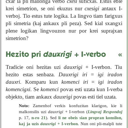
cxar la pli mallonga verbo
cxesi
suficxas. Estus eble
krei simetrion, se oni ekuzus nur
cxesigi
antaux I-
verboj. Tio estus tute logika. La lingvo tiam farigxus
pli simetria (kaj ankaux pli peza). Sed kial sxangxi
plene logikan lingvouzon nur por krei suprajxan
simetrion?
Hezito pri
dauxrigi
+ I-verbo
«
Tradicie oni hezitas uzi
dauxrigi
+ I-verbon. Tiu
hezito estas senbaza.
Dauxrigi iri
=
igi iradon
dauxri
. Komparu kun
komenci iri
=
igi iradon
komencigxi
. Se
komenci
povas esti uzata kun I-verba
objekto, tiam ankaux
dauxrigi
povas esti tiel uzata.
Noto:
Zamenhof verkis konfuzitan klarigon, kie li
malkonsilis uzi
dauxrigi
+ I-verbon (
Lingvaj Respondoj
p. 17,
n-ro 21
). Sed
li ne obeis sian propran konsilon,
kaj ja uzis
dauxrigi
+ I-verbon
. Nun oni pli-malpli tute