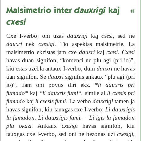
Malsimetrio inter
dauxrigi
kaj
«
cxesi
Cxe I-verboj oni uzas
dauxrigi
kaj
cxesi
, sed ne
dauxri
nek
cxesigi
. Tio aspektas malsimetrie. La
malsimetrio ekzistas jam cxe
dauxri
kaj
cxesi
.
Cxesi
havas duan signifon, “komenci ne plu agi (pri io)”,
kiu estas uzebla antaux I-verbo, dum
dauxri
ne havas
tian signifon. Se
dauxri
signifus ankaux “plu agi (pri
io)”, tiam oni povus diri ekz.
*li dauxris pri
fumado*
kaj
*li dauxris fumi*
, simile al
li cxesis pri
fumado
kaj
li cxesis fumi
. La verbo
dauxrigi
tamen ja
havas signifon, kiu tauxgas cxe I-verbo:
Li dauxrigis
la fumadon.
Li dauxrigis fumi.
=
Li igis la fumadon
plu okazi.
Ankaux
cxesigi
havas signifon, kiu
tauxgas cxe I-verbo, sed oni ne bezonas uzi
cxesigi
,