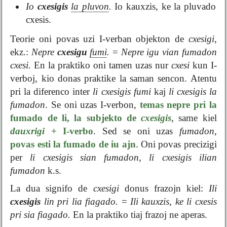
Io
cxesigis
la pluvon
.
Io kauxzis, ke la pluvado
cxesis.
Teorie oni povas uzi I-verban objekton de
cxesigi
,
ekz.:
Nepre
cxesigu
fumi
.
=
Nepre igu vian fumadon
cxesi.
En la praktiko oni tamen uzas nur
cxesi
kun I-
verboj, kio donas praktike la saman sencon. Atentu
pri la diferenco inter
li cxesigis fumi
kaj
li cxesigis la
fumadon
. Se oni uzas I-verbon,
temas nepre pri la
fumado de li, la subjekto de
cxesigis
, same kiel
dauxrigi
+ I-verbo
. Sed se oni uzas
fumadon
,
povas esti la fumado de iu ajn
. Oni povas precizigi
per
li cxesigis sian fumadon
,
li cxesigis ilian
fumadon
k.s.
La dua signifo de
cxesigi
donus frazojn kiel:
Ili
cxesigis
lin pri lia fiagado.
=
Ili kauxzis, ke li cxesis
pri sia fiagado.
En la praktiko tiaj frazoj ne aperas.