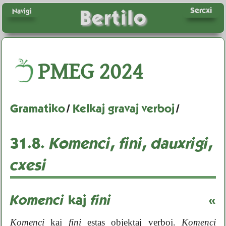
Sercxi
Bertilo
Navigi
PMEG
2024
Gramatiko
/
Kelkaj gravaj verboj
/
31.8.
Komenci
,
fini
,
dauxrigi
,
cxesi
Komenci
kaj
fini
«
Komenci
kaj
fini
estas objektaj verboj.
Komenci