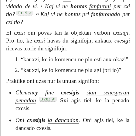
vidado de vi.
/
Kaj vi ne
hontas
fanfaroni
per cxi
Rt.19
tio?
≈
Kaj vi ne hontas pri fanfaronado per
cxi tio?
El
cxesi
oni povas fari la objektan verbon
cxesigi
.
Pro tio, ke
cxesi
havas du signifojn, ankaux
cxesigi
ricevas teorie du signifojn:
1. “kauxzi, ke io komencu ne plu esti aux okazi”
2. “kauxzi, ke io komencu ne plu agi (pri io)”
Praktike oni uzas nur la unuan signifon:
Clemency fine
cxesigis
sian senesperan
BV.83
penadon
.
Sxi agis tiel, ke la penado
cxesis.
Oni
cxesigis
la dancadon
.
Oni agis tiel, ke la
dancado cxesis.