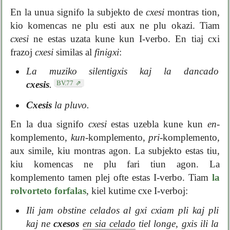
En la unua signifo la subjekto de
cxesi
montras tion,
kio komencas ne plu esti aux ne plu okazi. Tiam
cxesi
ne estas uzata kune kun I-verbo. En tiaj cxi
frazoj
cxesi
similas al
finigxi
:
La muziko silentigxis kaj la dancado
BV.77
cxesis
.
Cxesis
la pluvo.
En la dua signifo
cxesi
estas uzebla kune kun
en
-
komplemento,
kun
-komplemento,
pri
-komplemento,
aux simile, kiu montras agon. La subjekto estas tiu,
kiu komencas ne plu fari tiun agon. La
komplemento tamen plej ofte estas I-verbo. Tiam
la
rolvorteto forfalas
, kiel kutime cxe I-verboj:
Ili jam obstine celados al gxi cxiam pli kaj pli
kaj ne
cxesos
en sia celado
tiel longe, gxis ili la