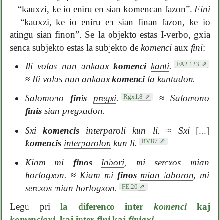
= “kauxzi, ke io eniru en sian komencan fazon”.
Fini
= “kauxzi, ke io eniru en sian finan fazon, ke io
atingu sian finon”. Se la objekto estas I-verbo, gxia
senca subjekto estas la subjekto de
komenci
aux
fini
:
FA2.123
Ili volas nun ankaux
komenci
kanti
.
≈
Ili volas nun ankaux
komenci
la kantadon
.
Rgx1.8
Salomono
finis
pregxi
.
≈
Salomono
finis
sian pregxadon
.
Sxi
komencis
interparoli
kun li.
≈
Sxi
[...]
BV.87
komencis
interparolon
kun li.
Kiam mi
finos
labori
, mi sercxos mian
horlogxon.
≈
Kiam mi
finos
mian laboron
, mi
FE.20
sercxos mian horlogxon.
Legu pri
la diferenco inter
komenci
kaj
komencigxi
, kaj inter
fini
kaj
finigxi
.