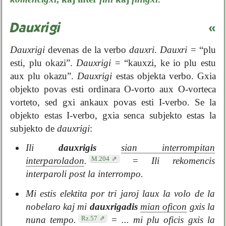
Dauxrigi
«
Dauxrigi
devenas de la verbo
dauxri
.
Dauxri
= “plu
esti, plu okazi”.
Dauxrigi
= “kauxzi, ke io plu estu
aux plu okazu”.
Dauxrigi
estas objekta verbo. Gxia
objekto povas esti ordinara O-vorto aux O-vorteca
vorteto, sed gxi ankaux povas esti I-verbo. Se la
objekto estas I-verbo, gxia senca subjekto estas la
subjekto de
dauxrigi
:
Ili
dauxrigis
sian interrompitan
M.204
interparoladon
.
=
Ili rekomencis
interparoli post la interrompo.
Mi estis elektita por tri jaroj laux la volo de la
nobelaro kaj mi
dauxrigadis
mian oficon
gxis la
Rz.57
nuna tempo.
=
... mi plu oficis gxis la