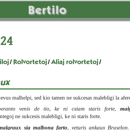
Bertilo
24
loj
/
Rolvortetoj
/
Aliaj rolvortetoj
/
aux
evus malhelpi, sed kio tamen ne sukcesas malebligi la afer
eranto venis de tio, ke ni cxiam staris forte,
mal
tegoj ne sukcesis malebligi, ke ni staris forte.
malgraux sia malbona farto
, veturis ankaux Bruselon.