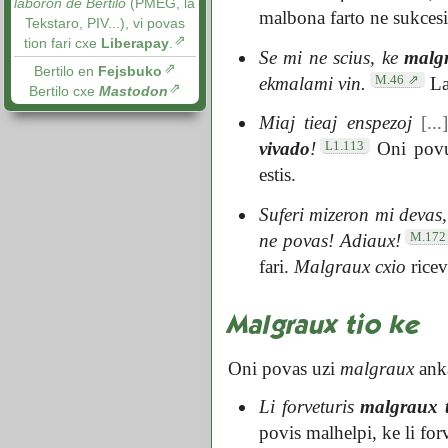
laboron de Bertilo
(PMEG, la
malbona farto ne sukcesi
Tekstaro, PIV...), vi povas
tion fari cxe
Liberapay
.
Se mi ne scius, ke
malgr
Bertilo en
Fejsbuko
M.46
ekmalami vin.
La
Bertilo cxe
Mastodon
Miaj tieaj enspezoj
[...
L1.113
vivado
!
Oni povus
estis.
Suferi mizeron mi devas,
M.172
ne povas! Adiaux!
fari.
Malgraux cxio
ricev
Malgraux tio ke
Oni povas uzi
malgraux
ank
Li forveturis
malgraux t
povis malhelpi, ke li forv