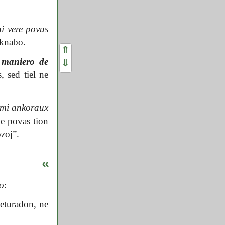
i vere povus
 knabo.
⇑
 maniero de
⇓
 sed tiel ne
, mi ankoraux
e povas tion
zoj”.
«
io
:
eturadon, ne