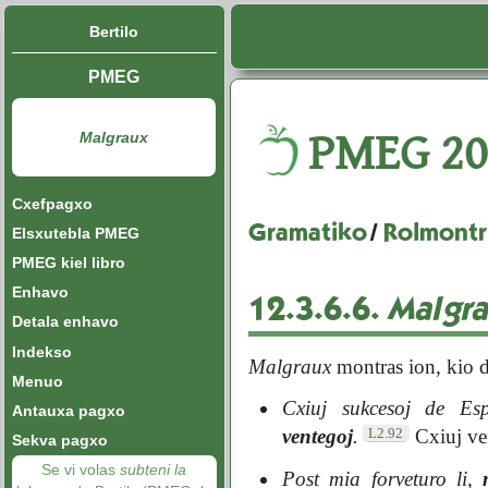
Bertilo
PMEG
PMEG
20
Malgraux
Cxefpagxo
Gramatiko
/
Rolmontri
Elsxutebla PMEG
PMEG kiel libro
Enhavo
12.3.6.6.
Malgr
Detala enhavo
Indekso
Malgraux
montras ion, kio d
Menuo
Cxiuj sukcesoj de Esp
Antauxa pagxo
L2.92
ventegoj
.
Cxiuj ven
Sekva pagxo
Se vi volas
subteni la
Post mia forveturo li,