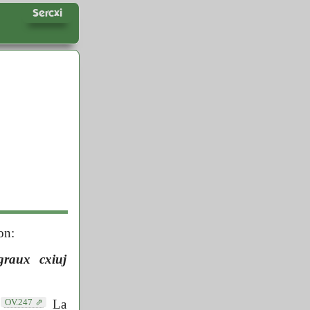
Sercxi
on:
graux cxiuj
OV.247
La