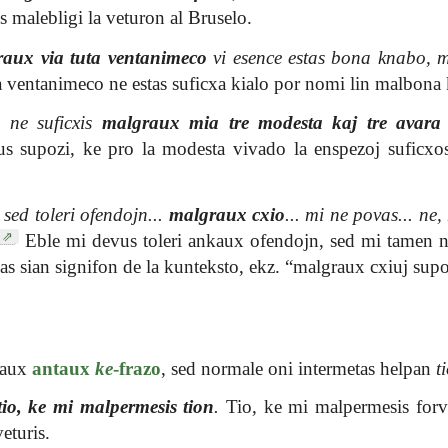
s malebligi la veturon al Bruselo.
aux via tuta ventanimeco
vi esence estas bona knabo, m
 ventanimeco ne estas suficxa kialo por nomi lin malbona
]
ne suficxis
malgraux mia tre modesta kaj tre avara
 supozi, ke pro la modesta vivado la enspezoj suficxos,
 sed toleri ofendojn...
malgraux cxio
... mi ne povas... ne
Eble mi devus toleri ankaux ofendojn, sed mi tamen n
as sian signifon de la kunteksto, ekz. “malgraux cxiuj supo
aux
antaux
ke
-frazo
, sed normale oni intermetas helpan
t
io, ke mi malpermesis tion
.
Tio, ke mi malpermesis forv
eturis.