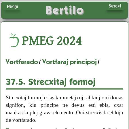
Sercxi
Bertilo
Navigi
PMEG
2024
Vortfarado
/
Vortfaraj principoj
/
37.5.
Strecxitaj formoj
Strecxitaj formoj estas kunmetajxoj, al kiuj oni donas
signifon, kiu principe ne devus esti ebla, cxar
mankas la plej grava elemento. Oni strecxis la eblojn
de vortfarado.