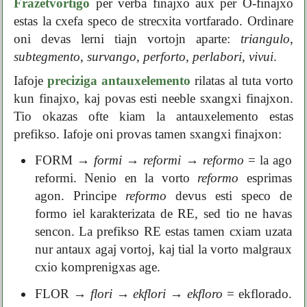
Frazetvortigo
per verba finajxo aux per O-finajxo
estas la cxefa speco de strecxita vortfarado. Ordinare
oni devas lerni tiajn vortojn aparte:
triangulo
,
subtegmento
,
survango
,
perforto
,
perlabori
,
vivui
.
Iafoje
preciziga antauxelemento
rilatas al tuta vorto
kun finajxo, kaj povas esti neeble sxangxi finajxon.
Tio okazas ofte kiam la antauxelemento estas
prefikso. Iafoje oni provas tamen sxangxi finajxon:
FORM
→
formi
→
reformi
→
reformo
= la ago
reformi. Nenio en la vorto
reformo
esprimas
agon. Principe
reformo
devus esti speco de
formo iel karakterizata de RE, sed tio ne havas
sencon. La prefikso RE estas tamen cxiam uzata
nur antaux agaj vortoj, kaj tial la vorto malgraux
cxio komprenigxas age.
FLOR
→
flori
→
ekflori
→
ekfloro
= ekflorado.