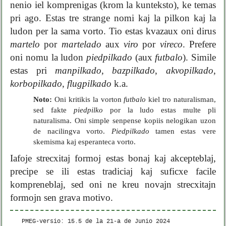
nenio iel komprenigas (krom la kunteksto), ke temas
pri ago. Estas tre strange nomi kaj la pilkon kaj la
ludon per la sama vorto. Tio estas kvazaux oni dirus
martelo
por
martelado
aux
viro
por
vireco
. Prefere
oni nomu la ludon
piedpilkado
(aux
futbalo
). Simile
estas pri
manpilkado
,
bazpilkado
,
akvopilkado
,
korbopilkado
,
flugpilkado
k.a.
Noto:
Oni kritikis la vorton
futbalo
kiel tro naturalisman,
sed fakte
piedpilko
por la ludo estas multe pli
naturalisma. Oni simple senpense kopiis nelogikan uzon
de nacilingva vorto.
Piedpilkado
tamen estas vere
skemisma kaj esperanteca vorto.
Iafoje strecxitaj formoj estas bonaj kaj akcepteblaj,
precipe se ili estas tradiciaj kaj suficxe facile
kompreneblaj, sed oni ne kreu novajn strecxitajn
formojn sen grava motivo.
PMEG-versio: 15.5 de la
21-a de Junio 2024