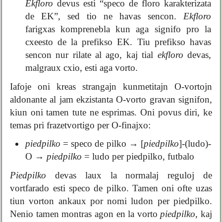
Ekfloro
devus esti “speco de floro karakterizata
de EK”, sed tio ne havas sencon.
Ekfloro
farigxas komprenebla kun aga signifo pro la
cxeesto de la prefikso EK. Tiu prefikso havas
sencon nur rilate al ago, kaj tial
ekfloro
devas,
malgraux cxio, esti aga vorto.
Iafoje oni kreas strangajn kunmetitajn O-vortojn
aldonante al jam ekzistanta O-vorto gravan signifon,
kiun oni tamen tute ne esprimas. Oni povus diri, ke
temas pri frazetvortigo per O-finajxo:
piedpilko
= speco de pilko
→
[
piedpilko
]-(ludo)-
O
→
piedpilko
= ludo per piedpilko, futbalo
Piedpilko
devas laux la normalaj reguloj de
vortfarado esti speco de pilko. Tamen oni ofte uzas
tiun vorton ankaux por nomi ludon per piedpilko.
Nenio tamen montras agon en la vorto
piedpilko
, kaj